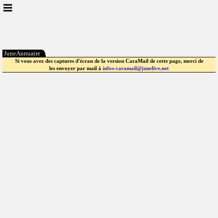
JuneAnnuaire
Si vous avez des captures d'écran de la version CaraMail de cette page, merci de
les envoyer par mail à
infos-caramail@junelive.net