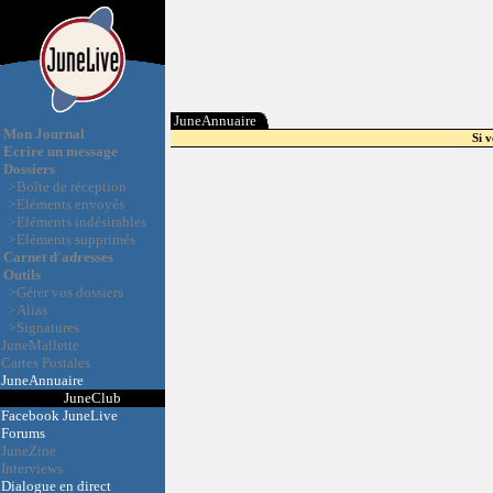
JuneAnnuaire
Mon Journal
Si 
Ecrire un message
Dossiers
>
Boîte de réception
>
Eléments envoyés
>
Eléments indésirables
>
Eléments supprimés
Carnet d'adresses
Outils
>
Gérer vos dossiers
>
Alias
>
Signatures
JuneMallette
Cartes Postales
JuneAnnuaire
JuneClub
Facebook JuneLive
Forums
JuneZine
Interviews
Dialogue en direct