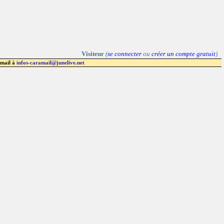
Visiteur
(
se connecter
ou
créer un compte gratuit
)
 mail à
infos-caramail@junelive.net