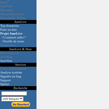
Pager
JuneFuté
Mes amis
Mes publications
Mon profil
|
Editer
JuneLive
Top donateurs
Faire un don
Projet JuneLive
>
Comment aider ?
>
Feuille de route
Préférences
JuneLive & Vous
Mon JuneLive
JuneMag
JuneVote
Services
Listes d'information
Analyse système
Signaler un bug
Support
Quitter
Recherche