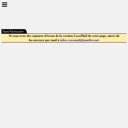
JuneAnnuaire
Si vous avez des captures d'écran de la version CaraMail de cette page, merci de
les envoyer par mail à
infos-caramail@junelive.net