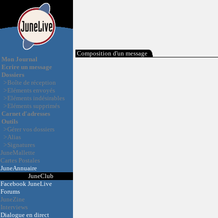
Composition d'un message
Mon Journal
Ecrire un message
Dossiers
>
Boîte de réception
>
Eléments envoyés
>
Eléments indésirables
>
Eléments supprimés
Carnet d'adresses
Outils
>
Gérer vos dossiers
>
Alias
>
Signatures
JuneMallette
Cartes Postales
JuneAnnuaire
JuneClub
Facebook JuneLive
Forums
JuneZine
Interviews
Dialogue en direct