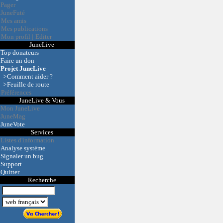
Pager
JuneFuté
Mes amis
Mes publications
Mon profil
|
Editer
JuneLive
Top donateurs
Faire un don
Projet JuneLive
>
Comment aider ?
>
Feuille de route
Préférences
JuneLive & Vous
Mon JuneLive
JuneMag
JuneVote
Services
Listes d'information
Analyse système
Signaler un bug
Support
Quitter
Recherche