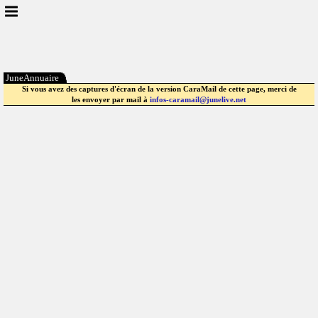
JuneAnnuaire
Si vous avez des captures d'écran de la version CaraMail de cette page, merci de
les envoyer par mail à
infos-caramail@junelive.net