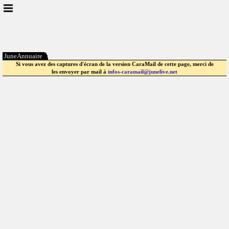
JuneAnnuaire
Si vous avez des captures d'écran de la version CaraMail de cette page, merci de
les envoyer par mail à
infos-caramail@junelive.net