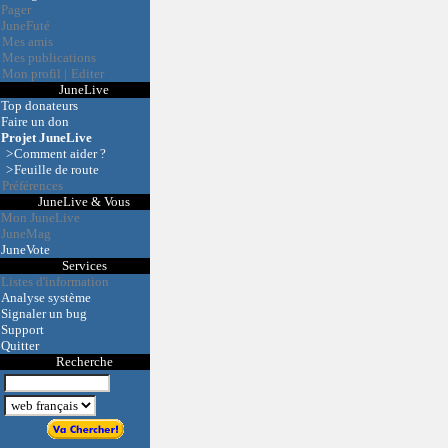
Pager
JuneFuté
Mes amis
Mes publications
Mon profil
|
Editer
JuneLive
Top donateurs
Faire un don
Projet JuneLive
>
Comment aider ?
>
Feuille de route
Préférences
JuneLive & Vous
Mon JuneLive
JuneMag
JuneVote
Services
Listes d'information
Analyse système
Signaler un bug
Support
Quitter
Recherche