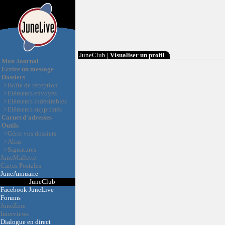
JuneClub |
Visualiser un profil
Mon Journal
Ecrire un message
Dossiers
>
Boîte de réception
>
Eléments envoyés
>
Eléments indésirables
>
Eléments supprimés
Carnet d'adresses
Outils
>
Gérer vos dossiers
>
Alias
>
Signatures
JuneMallette
Cartes Postales
JuneAnnuaire
JuneClub
Facebook JuneLive
Forums
JuneZine
Interviews
Dialogue en direct