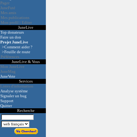
Pager
JuneFuté
Mes amis
Mes publications
Mon profil
|
Editer
JuneLive
Top donateurs
Faire un don
Projet JuneLive
>
Comment aider ?
>
Feuille de route
Préférences
JuneLive & Vous
Mon JuneLive
JuneMag
JuneVote
Services
Listes d'information
Analyse système
Signaler un bug
Support
Quitter
Recherche