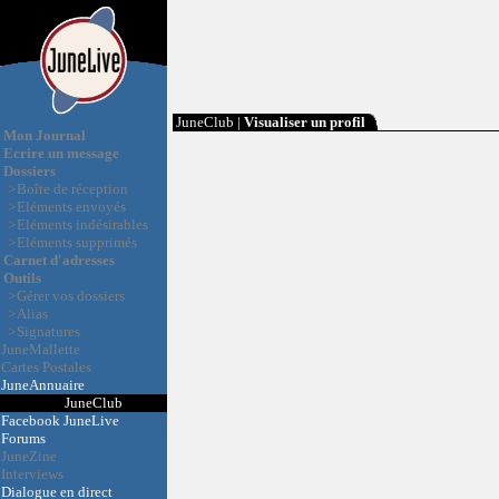
JuneClub |
Visualiser un profil
Mon Journal
Ecrire un message
Dossiers
>
Boîte de réception
>
Eléments envoyés
>
Eléments indésirables
>
Eléments supprimés
Carnet d'adresses
Outils
>
Gérer vos dossiers
>
Alias
>
Signatures
JuneMallette
Cartes Postales
JuneAnnuaire
JuneClub
Facebook JuneLive
Forums
JuneZine
Interviews
Dialogue en direct