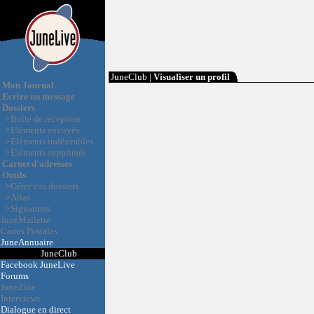
JuneClub |
Visualiser un profil
Mon Journal
Ecrire un message
Dossiers
>
Boîte de réception
>
Eléments envoyés
>
Eléments indésirables
>
Eléments supprimés
Carnet d'adresses
Outils
>
Gérer vos dossiers
>
Alias
>
Signatures
JuneMallette
Cartes Postales
JuneAnnuaire
JuneClub
Facebook JuneLive
Forums
JuneZine
Interviews
Dialogue en direct