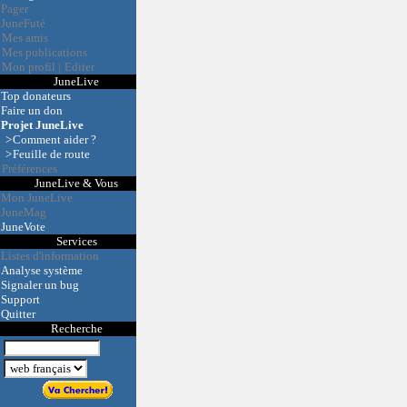
Pager
JuneFuté
Mes amis
Mes publications
Mon profil
|
Editer
JuneLive
Top donateurs
Faire un don
Projet JuneLive
>
Comment aider ?
>
Feuille de route
Préférences
JuneLive & Vous
Mon JuneLive
JuneMag
JuneVote
Services
Listes d'information
Analyse système
Signaler un bug
Support
Quitter
Recherche