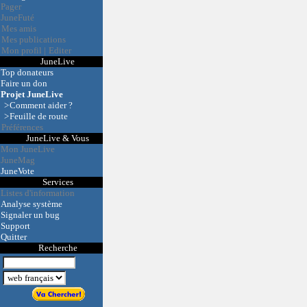
Pager
JuneFuté
Mes amis
Mes publications
Mon profil
|
Editer
JuneLive
Top donateurs
Faire un don
Projet JuneLive
>
Comment aider ?
>
Feuille de route
Préférences
JuneLive & Vous
Mon JuneLive
JuneMag
JuneVote
Services
Listes d'information
Analyse système
Signaler un bug
Support
Quitter
Recherche