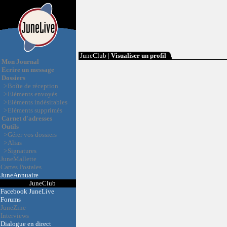
JuneClub |
Visualiser un profil
Mon Journal
Ecrire un message
Dossiers
>
Boîte de réception
>
Eléments envoyés
>
Eléments indésirables
>
Eléments supprimés
Carnet d'adresses
Outils
>
Gérer vos dossiers
>
Alias
>
Signatures
JuneMallette
Cartes Postales
JuneAnnuaire
JuneClub
Facebook JuneLive
Forums
JuneZine
Interviews
Dialogue en direct