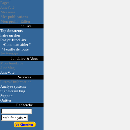
Pager
JuneFuté
Mes amis
Mes publications
Mon profil
|
Editer
JuneLive
Top donateurs
Faire un don
Projet JuneLive
>
Comment aider ?
>
Feuille de route
Préférences
JuneLive & Vous
Mon JuneLive
JuneMag
JuneVote
Services
Listes d'information
Analyse système
Signaler un bug
Support
Quitter
Recherche