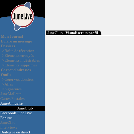
JuneClub |
Visualiser un profil
Mon Journal
Ecrire un message
Dossiers
>
Boîte de réception
>
Eléments envoyés
>
Eléments indésirables
>
Eléments supprimés
Carnet d'adresses
Outils
>
Gérer vos dossiers
>
Alias
>
Signatures
JuneMallette
Cartes Postales
JuneAnnuaire
JuneClub
Facebook JuneLive
Forums
JuneZine
Interviews
Dialogue en direct