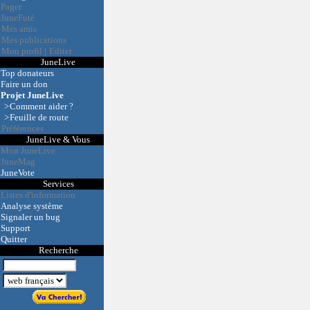
Pager
JuneFuté
Mes amis
Mes publications
Mon profil
|
Editer
JuneLive
Top donateurs
Faire un don
Projet JuneLive
>
Comment aider ?
>
Feuille de route
Préférences
JuneLive & Vous
Mon JuneLive
JuneMag
JuneVote
Services
Listes d'information
Analyse système
Signaler un bug
Support
Quitter
Recherche