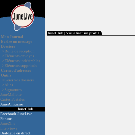
JuneClub |
Visualiser un profil
Mon Journal
Ecrire un message
Dossiers
>
Boîte de réception
>
Eléments envoyés
>
Eléments indésirables
>
Eléments supprimés
Carnet d'adresses
Outils
>
Gérer vos dossiers
>
Alias
>
Signatures
JuneMallette
Cartes Postales
JuneAnnuaire
JuneClub
Facebook JuneLive
Forums
JuneZine
Interviews
Dialogue en direct