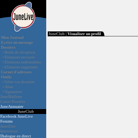
JuneClub |
Visualiser un profil
Mon Journal
Ecrire un message
Dossiers
>
Boîte de réception
>
Eléments envoyés
>
Eléments indésirables
>
Eléments supprimés
Carnet d'adresses
Outils
>
Gérer vos dossiers
>
Alias
>
Signatures
JuneMallette
Cartes Postales
JuneAnnuaire
JuneClub
Facebook JuneLive
Forums
JuneZine
Interviews
Dialogue en direct