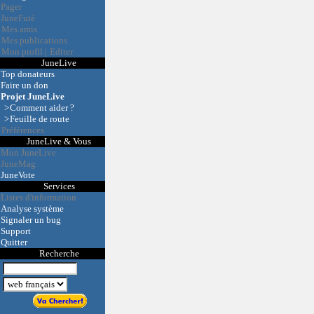
Pager
JuneFuté
Mes amis
Mes publications
Mon profil
|
Editer
JuneLive
Top donateurs
Faire un don
Projet JuneLive
>
Comment aider ?
>
Feuille de route
Préférences
JuneLive & Vous
Mon JuneLive
JuneMag
JuneVote
Services
Listes d'information
Analyse système
Signaler un bug
Support
Quitter
Recherche