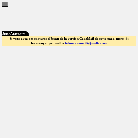
JuneAnnuaire
Si vous avez des captures d'écran de la version CaraMail de cette page, merci de
les envoyer par mail à
infos-caramail@junelive.net