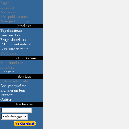
Pager
JuneFuté
Mes amis
Mes publications
Mon profil
|
Editer
JuneLive
Top donateurs
Faire un don
Projet JuneLive
>
Comment aider ?
>
Feuille de route
Préférences
JuneLive & Vous
Mon JuneLive
JuneMag
JuneVote
Services
Listes d'information
Analyse système
Signaler un bug
Support
Quitter
Recherche