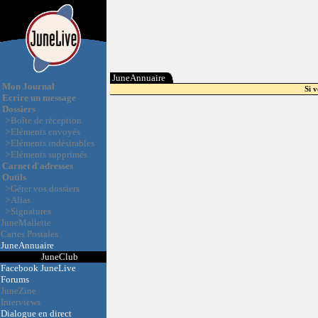
JuneAnnuaire
Mon Journal
Si 
Ecrire un message
Dossiers
>
Boîte de réception
>
Eléments envoyés
>
Eléments indésirables
>
Eléments supprimés
Carnet d'adresses
Outils
>
Gérer vos dossiers
>
Alias
>
Signatures
JuneMallette
Cartes Postales
JuneAnnuaire
JuneClub
Facebook JuneLive
Forums
JuneZine
Interviews
Dialogue en direct