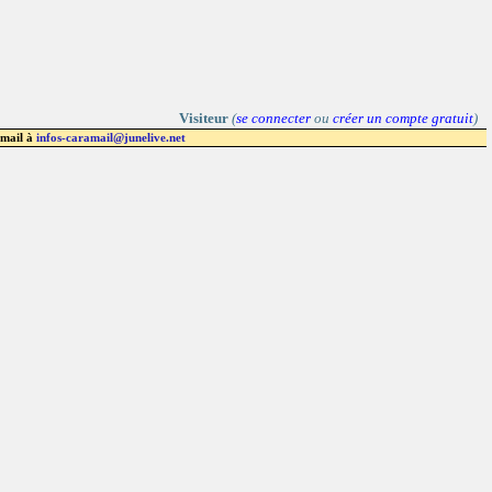
Visiteur
(
se connecter
ou
créer un compte gratuit
)
 mail à
infos-caramail@junelive.net